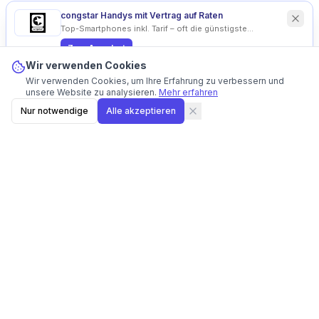
congstar Handys mit Vertrag auf Raten
Top-Smartphones inkl. Tarif – oft die günstigste
Monatsrate.
Zum Angebot
Wir verwenden Cookies
Anzeige
Wir verwenden Cookies, um Ihre Erfahrung zu verbessern und
unsere Website zu analysieren.
Mehr erfahren
Nur notwendige
Alle akzeptieren
HandysAufRaten
handysaufraten.de - Deutschlands beste Plattform zum
Vergleichen und Kaufen von Handys auf Raten. Wir helfen
Ihnen, den besten Preis und die vorteilhaftesten
Ratenzahlungslösungen zu finden.