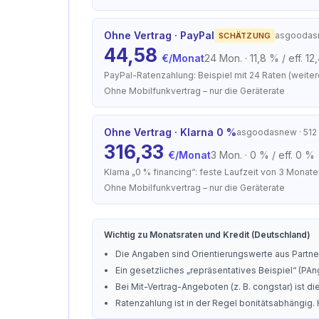
Ohne Vertrag · PayPal
asgooda
SCHÄTZUNG
44,58
€/Monat
24 Mon.
·
11,8 % / eff. 1
PayPal-Ratenzahlung: Beispiel mit 24 Raten (weiter
Ohne Mobilfunkvertrag – nur die Geräterate
Ohne Vertrag · Klarna 0 %
asgoodasnew
· 512
316,33
€/Monat
3 Mon.
·
0 % / eff. 0 %
Klarna „0 % financing“: feste Laufzeit von 3 Monat
Ohne Mobilfunkvertrag – nur die Geräterate
Wichtig zu Monatsraten und Kredit (Deutschland)
Die Angaben sind Orientierungswerte aus Partner
Ein gesetzliches „repräsentatives Beispiel“ (PAng
Bei Mit-Vertrag-Angeboten (z. B. congstar) ist 
Ratenzahlung ist in der Regel bonitätsabhängig.