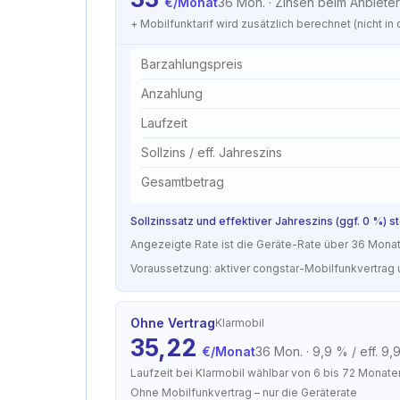
€/Monat
36 Mon.
·
Zinsen beim Anbieter
+ Mobilfunktarif wird zusätzlich berechnet (nicht in
Barzahlungspreis
Anzahlung
Laufzeit
Sollzins / eff. Jahreszins
Gesamtbetrag
Sollzinssatz und effektiver Jahreszins (ggf. 0 %) 
Angezeigte Rate ist die Geräte-Rate über 36 Monate. 
Voraussetzung: aktiver congstar-Mobilfunkvertrag 
Ohne Vertrag
Klarmobil
35,22
€/Monat
36 Mon.
·
9,9 % / eff. 9,
Laufzeit bei Klarmobil wählbar von 6 bis 72 Monate
Ohne Mobilfunkvertrag – nur die Geräterate