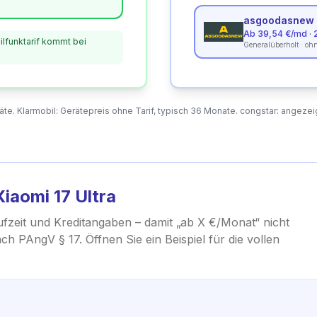
asgoodasnew
Ab 39,54 €/md · 
ilfunktarif kommt bei
Generalüberholt · ohn
. Klarmobil: Gerätepreis ohne Tarif, typisch 36 Monate. congstar: angezeig
Xiaomi 17 Ultra
ufzeit und Kreditangaben – damit „ab X €/Monat“ nicht
nach PAngV § 17.
Öffnen Sie ein Beispiel für die vollen