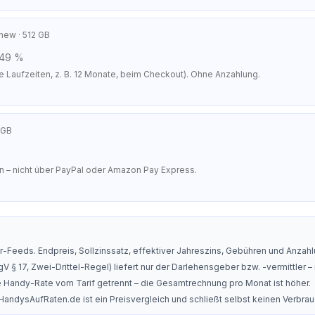
snew
· 512 GB
2,49 %
e Laufzeiten, z. B. 12 Monate, beim Checkout). Ohne Anzahlung.
 GB
en – nicht über PayPal oder Amazon Pay Express.
-Feeds. Endpreis, Sollzinssatz, effektiver Jahreszins, Gebühren und Anzahlu
V § 17, Zwei-Drittel-Regel) liefert nur der Darlehensgeber bzw. -vermittler – 
die Handy-Rate vom Tarif getrennt – die Gesamtrechnung pro Monat ist höher.
 HandysAufRaten.de ist ein Preisvergleich und schließt selbst keinen Verbra