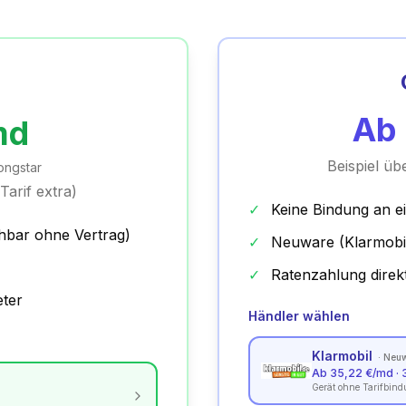
Ab
md
Beispiel üb
ongstar
Tarif extra)
✓
Keine Bindung an e
hbar ohne Vertrag)
✓
Neuware (Klarmobi
✓
Ratenzahlung direk
eter
Händler wählen
Klarmobil
·
Neuw
Ab 35,22 €/md · 
Gerät ohne Tarifbin