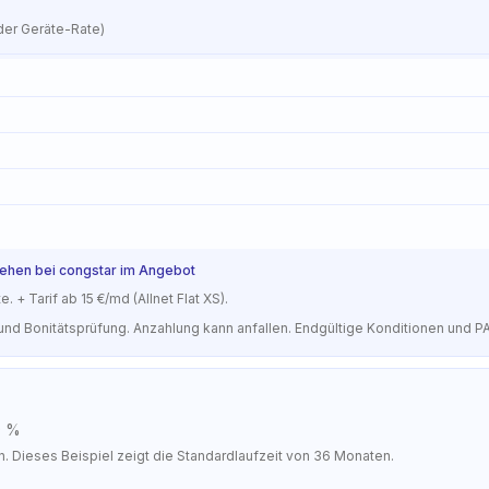
 der Geräte-Rate)
stehen bei congstar im Angebot
+ Tarif ab 15 €/md (Allnet Flat XS).
und Bonitätsprüfung. Anzahlung kann anfallen. Endgültige Konditionen und P
9 %
n. Dieses Beispiel zeigt die Standardlaufzeit von 36 Monaten.