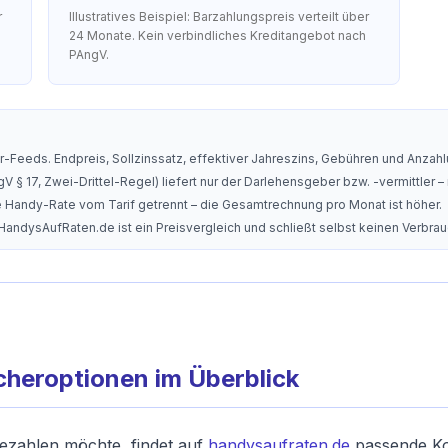
r
Illustratives Beispiel: Barzahlungspreis verteilt über
24 Monate. Kein verbindliches Kreditangebot nach
PAngV.
-Feeds. Endpreis, Sollzinssatz, effektiver Jahreszins, Gebühren und Anzahlu
V § 17, Zwei-Drittel-Regel) liefert nur der Darlehensgeber bzw. -vermittler – 
die Handy-Rate vom Tarif getrennt – die Gesamtrechnung pro Monat ist höher.
 HandysAufRaten.de ist ein Preisvergleich und schließt selbst keinen Verbra
cheroptionen im Überblick
ezahlen möchte, findet auf
handysaufraten.de
passende Kon