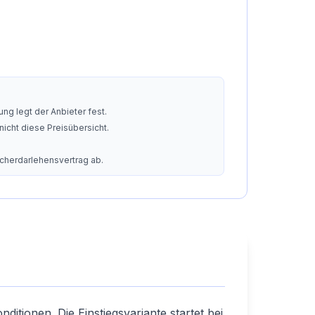
ng legt der Anbieter fest.
nicht diese Preisübersicht.
ucherdarlehensvertrag ab.
ditionen. Die Einstiegsvariante startet bei