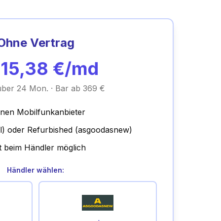
Ohne Vertrag
b
15,38
€/md
 über 24 Mon. · Bar ab 369 €
inen Mobilfunkanbieter
l) oder Refurbished (asgoodasnew)
t beim Händler möglich
Händler wählen: