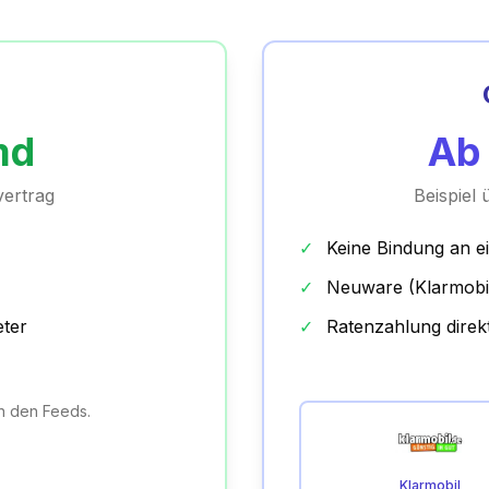
md
A
ertrag
Beispiel
✓
Keine Bindung an e
✓
Neuware (Klarmobi
eter
✓
Ratenzahlung direk
in den Feeds.
Klarmobil