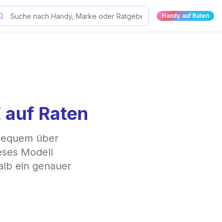
Handy auf Raten
 auf Raten
 bequem über
ieses Modell
alb ein genauer