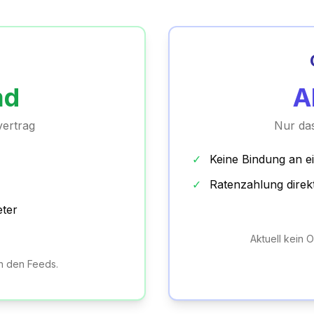
md
A
ertrag
Nur das
✓
Keine Bindung an e
✓
Ratenzahlung direk
eter
Aktuell kein 
in den Feeds.