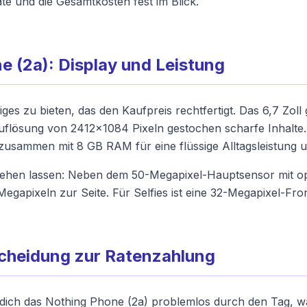
ate und die Gesamtkosten fest im Blick.
e (2a): Display und Leistung
ges zu bieten, das den Kaufpreis rechtfertigt. Das 6,7 Zoll
Auflösung von 2412x1084 Pixeln gestochen scharfe Inhalt
usammen mit 8 GB RAM für eine flüssige Alltagsleistung u
hen lassen: Neben dem 50-Megapixel-Hauptsensor mit optisc
 Megapixeln zur Seite. Für Selfies ist eine 32-Megapixel-Fr
scheidung zur Ratenzahlung
 dich das Nothing Phone (2a) problemlos durch den Tag, 