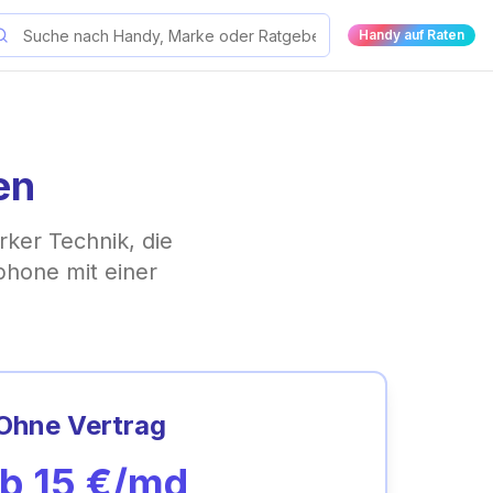
Handy auf Raten
en
rker Technik, die
tphone mit einer
Ohne Vertrag
Ab
15
€/md