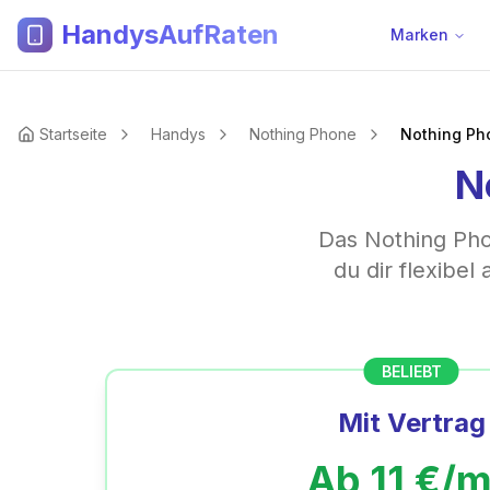
HandysAufRaten
Marken
Startseite
Handys
Nothing Phone
Nothing Ph
N
Das Nothing Phon
du dir flexibel
BELIEBT
Mit Vertrag
Ab
11
€/m