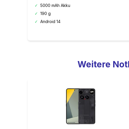
✓
5000 mAh Akku
✓
190 g
✓
Android 14
Weitere
Not