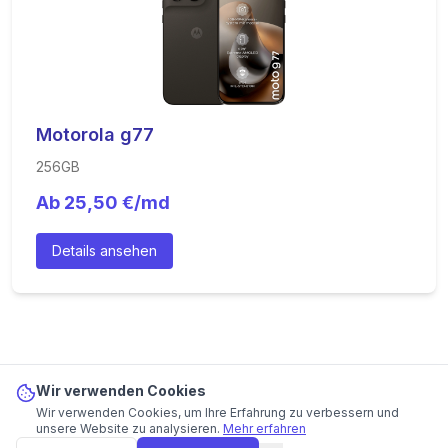
Motorola g77
256GB
Ab
25,50
€/md
Details ansehen
Wir verwenden Cookies
Wir verwenden Cookies, um Ihre Erfahrung zu verbessern und
Motorola Edge 70 Fusion
ab
28,50
€/md
Angebot ansehen
unsere Website zu analysieren.
Mehr erfahren
Bester Preis bei
congstar
· 24 Mon.