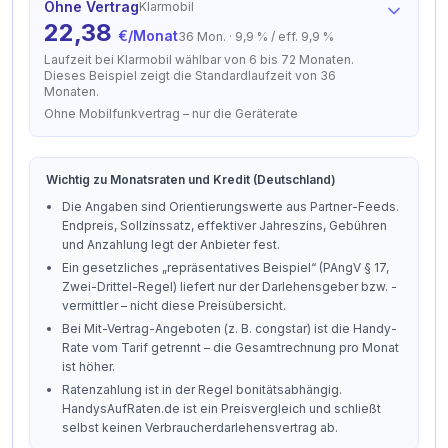
Ohne Vertrag
Klarmobil
22,38
€/Monat
36 Mon.
·
9,9 % / eff. 9,9 %
Laufzeit bei Klarmobil wählbar von 6 bis 72 Monaten.
Dieses Beispiel zeigt die Standardlaufzeit von 36
Monaten.
Ohne Mobilfunkvertrag – nur die Geräterate
Wichtig zu Monatsraten und Kredit (Deutschland)
Die Angaben sind Orientierungswerte aus Partner-Feeds.
Endpreis, Sollzinssatz, effektiver Jahreszins, Gebühren
und Anzahlung legt der Anbieter fest.
Ein gesetzliches „repräsentatives Beispiel“ (PAngV § 17,
Zwei-Drittel-Regel) liefert nur der Darlehensgeber bzw. -
vermittler – nicht diese Preisübersicht.
Bei Mit-Vertrag-Angeboten (z. B. congstar) ist die Handy-
Rate vom Tarif getrennt – die Gesamtrechnung pro Monat
ist höher.
Ratenzahlung ist in der Regel bonitätsabhängig.
HandysAufRaten.de ist ein Preisvergleich und schließt
selbst keinen Verbraucherdarlehensvertrag ab.