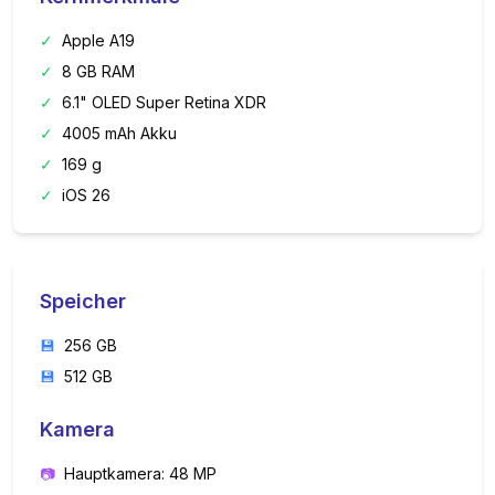
✓
Apple A19
✓
8 GB RAM
✓
6.1" OLED Super Retina XDR
✓
4005 mAh Akku
✓
169 g
✓
iOS 26
Speicher
💾
256 GB
💾
512 GB
Kamera
📷
Hauptkamera: 48 MP