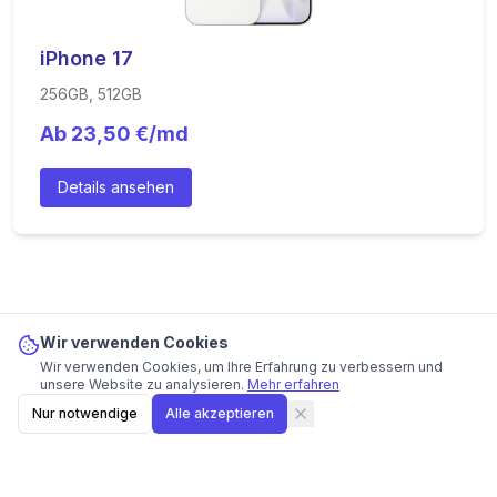
iPhone 17
256GB, 512GB
Ab
23,50
€/md
Details ansehen
Wir verwenden Cookies
Wir verwenden Cookies, um Ihre Erfahrung zu verbessern und
iPhone 17e
ab
16,50
€/md
Angebot ansehen
unsere Website zu analysieren.
Mehr erfahren
Bester Preis bei
congstar
· 36 Mon.
Nur notwendige
Alle akzeptieren
Anzeige