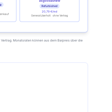
asgoodasnew
ag
Refurbished
20,79 €/md
tenkauf
Generalüberholt · ohne Vertrag
t Vertrag. Monatsraten können aus dem Barpreis über die