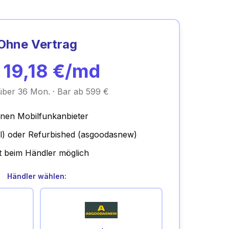
Ohne Vertrag
b
19,18
€/md
 über 36 Mon. · Bar ab 599 €
inen Mobilfunkanbieter
l) oder Refurbished (asgoodasnew)
t beim Händler möglich
Händler wählen: