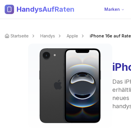
HandysAufRaten
Marken
Startseite
Handys
Apple
iPhone 16e auf Rat
iPh
Das iP
erhält
neues
handys