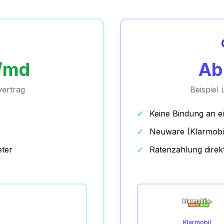
/md
A
ertrag
Beispiel
✓
Keine Bindung an e
✓
Neuware (Klarmobi
eter
✓
Ratenzahlung direk
Klarmobil