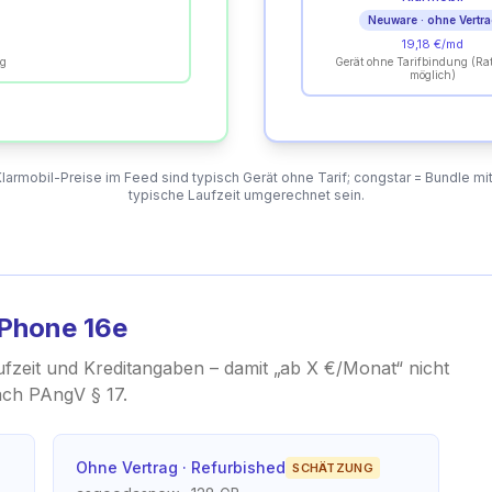
Neuware · ohne Vertr
19,18 €/md
ag
Gerät ohne Tarifbindung (Ra
möglich)
armobil-Preise im Feed sind typisch Gerät ohne Tarif; congstar = Bundle mi
typische Laufzeit umgerechnet sein.
iPhone 16e
ufzeit und Kreditangaben – damit „ab X €/Monat“ nicht
nach PAngV § 17.
Ohne Vertrag · Refurbished
SCHÄTZUNG