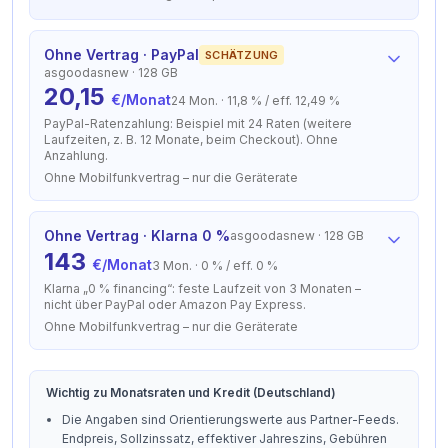
Ohne Vertrag · PayPal
SCHÄTZUNG
asgoodasnew
· 128 GB
20,15
€/Monat
24 Mon.
·
11,8 % / eff. 12,49 %
PayPal-Ratenzahlung: Beispiel mit 24 Raten (weitere
Laufzeiten, z. B. 12 Monate, beim Checkout). Ohne
Anzahlung.
Ohne Mobilfunkvertrag – nur die Geräterate
Ohne Vertrag · Klarna 0 %
asgoodasnew
· 128 GB
143
€/Monat
3 Mon.
·
0 % / eff. 0 %
Klarna „0 % financing“: feste Laufzeit von 3 Monaten –
nicht über PayPal oder Amazon Pay Express.
Ohne Mobilfunkvertrag – nur die Geräterate
Wichtig zu Monatsraten und Kredit (Deutschland)
Die Angaben sind Orientierungswerte aus Partner-Feeds.
Endpreis, Sollzinssatz, effektiver Jahreszins, Gebühren