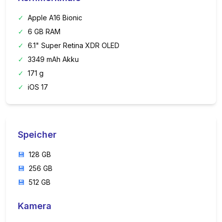
✓
Apple A16 Bionic
✓
6 GB RAM
✓
6.1" Super Retina XDR OLED
✓
3349 mAh Akku
✓
171 g
✓
iOS 17
Speicher
💾
128 GB
💾
256 GB
💾
512 GB
Kamera