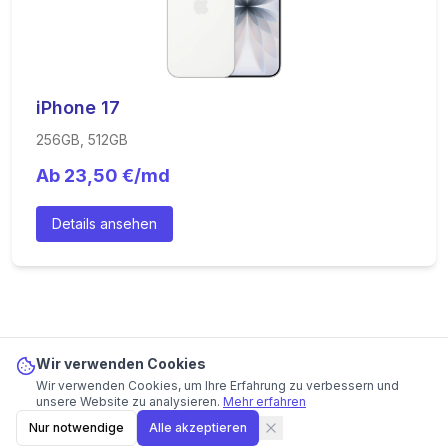
iPhone 17
256GB, 512GB
Ab
23,50
€/md
Details ansehen
Wir verwenden Cookies
Wir verwenden Cookies, um Ihre Erfahrung zu verbessern und
iPhone 15
ab
16
€/md
Angebot ansehen
unsere Website zu analysieren.
Mehr erfahren
Bester Preis bei
congstar
· 36 Mon.
Nur notwendige
Alle akzeptieren
Anzeige