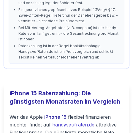
und Anzahlung legt der Anbieter fest.
Ein gesetzliches „repräsentatives Beispiel“ (PAngV § 17,
Zwei-Drittel-Regel) liefert nur der Darlehensgeber bzw. -
vermittler – nicht diese Preisübersicht.
Bei Mit-Vertrag-Angeboten (z. B. congstar) ist die Handy-
Rate vom Tarif getrennt – die Gesamtrechnung pro Monat
ist höher.
Ratenzahlung ist in der Regel bonitätsabhängig.
HandysAufRaten.de ist ein Preisvergleich und schließt
selbst keinen Verbraucherdarlehensvertrag ab.
iPhone 15 Ratenzahlung: Die
günstigsten Monatsraten im Vergleich
Wer das Apple
iPhone 15
flexibel finanzieren
möchte, findet auf
handysaufraten.de
attraktive
Einstiegspreise. Die günstigste monatliche Rate